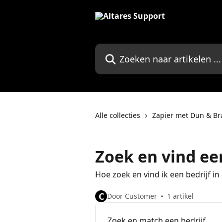
Naar de hoofdinhoud
Zoeken naar artikelen ...
Alle collecties
Zapier met Dun & Br
Zoek en vind een
Hoe zoek en vind ik een bedrijf i
C
Door Customer
1 artikel
Zoek en match een bedrijf