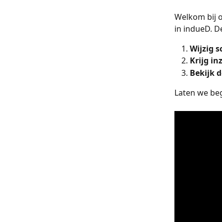
Welkom bij o
in indueD. 
Wijzig s
Krijg in
Bekijk 
Laten we beg