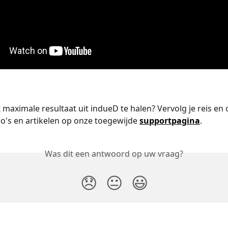
 maximale resultaat uit indueD te halen? Vervolg je reis en 
o's en artikelen op onze toegewijde 
supportpagina
.
Was dit een antwoord op uw vraag?
😞
😐
😃