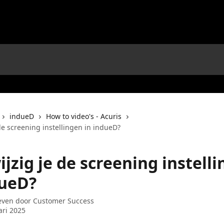
indueD
How to video's - Acuris
de screening instellingen in indueD?
jzig je de screening instell
dueD?
even door
Customer Success
ari 2025