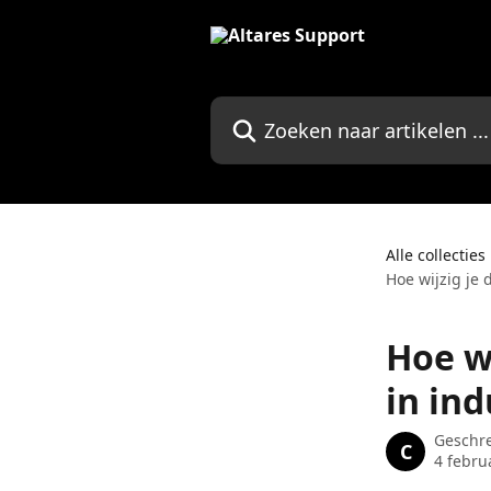
Naar de hoofdinhoud
Zoeken naar artikelen ...
Alle collecties
Hoe wijzig je 
Hoe wi
in in
Geschr
C
4 febru