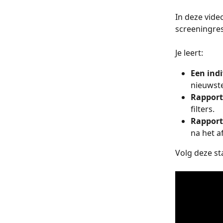
In deze vide
screeningres
Je leert:
Een ind
nieuwste
Rapport
filters.
Rapport
na het a
Volg deze st