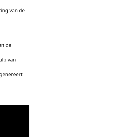
ing van de 
en de 
ulp van 
 genereert 