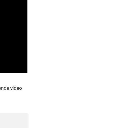
ende 
video