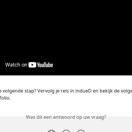
e volgende stap? Vervolg je reis in indueD en bekijk de volg
olio.
Was dit een antwoord op uw vraag?