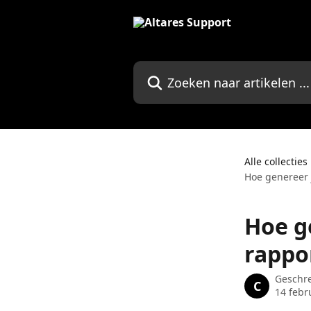
Naar de hoofdinhoud
Zoeken naar artikelen ...
Alle collecties
Hoe genereer 
Hoe g
rappo
Geschr
C
14 febr